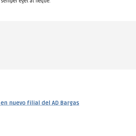
t semper eget at neque.
n nuevo filial del AD Bargas