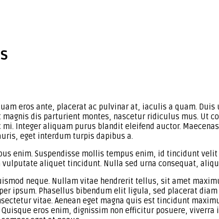
ds
quam eros ante, placerat ac pulvinar at, iaculis a quam. Duis 
et magnis dis parturient montes, nascetur ridiculus mus. Ut 
i. Integer aliquam purus blandit eleifend auctor. Maecenas po
auris, eget interdum turpis dapibus a.
ibus enim. Suspendisse mollis tempus enim, id tincidunt veli
in vulputate aliquet tincidunt. Nulla sed urna consequat, ali
euismod neque. Nullam vitae hendrerit tellus, sit amet maxi
per ipsum. Phasellus bibendum elit ligula, sed placerat dia
consectetur vitae. Aenean eget magna quis est tincidunt maxi
Quisque eros enim, dignissim non efficitur posuere, viverra i