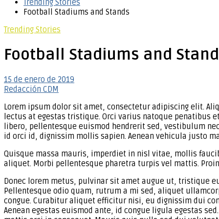
Trending Stories
Football Stadiums and Stands
Trending Stories
Football Stadiums and Stan
15 de enero de 2019
Redacción CDM
Lorem ipsum dolor sit amet, consectetur adipiscing elit. Ali
lectus at egestas tristique. Orci varius natoque penatibus 
libero, pellentesque euismod hendrerit sed, vestibulum nec m
id orci id, dignissim mollis sapien. Aenean vehicula justo m
Quisque massa mauris, imperdiet in nisl vitae, mollis fauc
aliquet. Morbi pellentesque pharetra turpis vel mattis. Pro
Donec lorem metus, pulvinar sit amet augue ut, tristique 
Pellentesque odio quam, rutrum a mi sed, aliquet ullamcor
congue. Curabitur aliquet efficitur nisi, eu dignissim dui 
Aenean egestas euismod ante, id congue ligula egestas sed. 