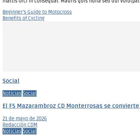
mattis orci in consequat. Mauris quis nulla sed dui volutpa
Navegación
Beginner’s Guide to Motocross
Benefits of Cycling
de
entradas
Social
Noticias
Social
El FS Mazarambroz CD Monterrosas se convierte e
21 de mayo de 2026
Redacción CDM
Noticias
Social