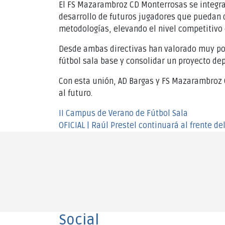
El FS Mazarambroz CD Monterrosas se integrar
desarrollo de futuros jugadores que puedan d
metodologías, elevando el nivel competitivo
Desde ambas directivas han valorado muy pos
fútbol sala base y consolidar un proyecto dep
Con esta unión, AD Bargas y FS Mazarambroz C
al futuro.
Navegación
II Campus de Verano de Fútbol Sala
OFICIAL | Raúl Prestel continuará al frente d
de
entradas
Social