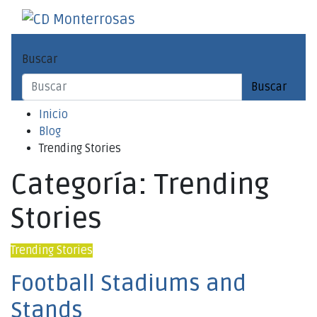
Saltar
al
CD Monterrosas
Escuela de Fútbol Sala
contenido
Buscar
Buscar
Inicio
Blog
Trending Stories
Categoría:
Trending
Stories
Trending Stories
Football Stadiums and
Stands