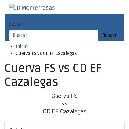
Saltar
al
CD Monterrosas
Escuela de Fútbol Sala
contenido
Buscar
Buscar
Inicio
Cuerva FS vs CD EF Cazalegas
Cuerva FS vs CD EF
Cazalegas
Cuerva FS
vs
CD EF Cazalegas