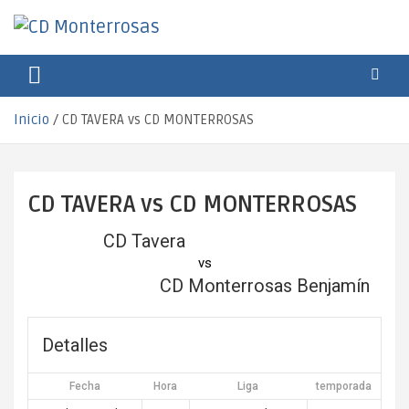
Saltar
al
contenido
CD Monterrosas
Escuela de Fútbol Sala
Inicio
CD TAVERA vs CD MONTERROSAS
CD TAVERA vs CD MONTERROSAS
CD Tavera
vs
CD Monterrosas Benjamín
Detalles
Fecha
Hora
Liga
temporada