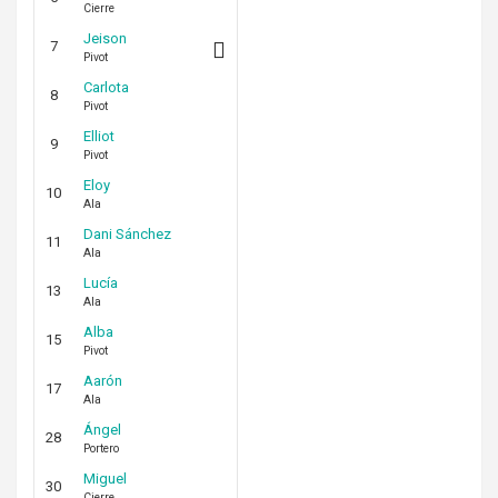
Cierre
Jeison
7
Pivot
Carlota
8
Pivot
Elliot
9
Pivot
Eloy
10
Ala
Dani Sánchez
11
Ala
Lucía
13
Ala
Alba
15
Pivot
Aarón
17
Ala
Ángel
28
Portero
Miguel
30
Cierre