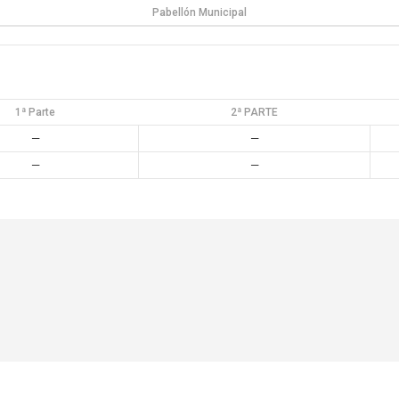
Pabellón Municipal
1ª Parte
2ª PARTE
—
—
—
—