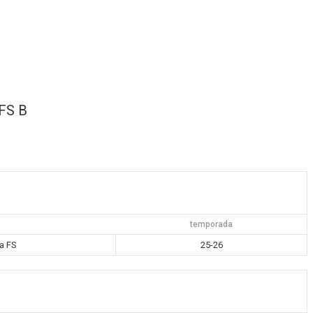
FS B
temporada
a FS
25-26