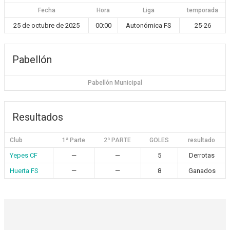
Fecha
Hora
Liga
temporada
25 de octubre de 2025
00:00
Autonómica FS
25-26
Pabellón
Pabellón Municipal
Resultados
Club
1ª Parte
2ª PARTE
GOLES
resultado
Yepes CF
—
—
5
Derrotas
Huerta FS
—
—
8
Ganados