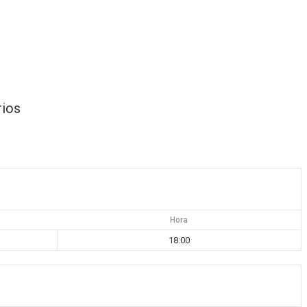
rios
Hora
18:00