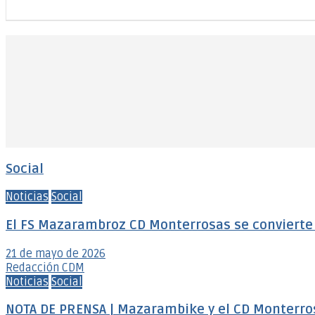
Social
Noticias
Social
El FS Mazarambroz CD Monterrosas se convierte e
21 de mayo de 2026
Redacción CDM
Noticias
Social
NOTA DE PRENSA | Mazarambike y el CD Monterro