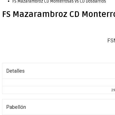
FS Mazarambroz CD Monterrosas vs CD Dosbarrios
FS Mazarambroz CD Monterro
FS
Detalles
29
Pabellón