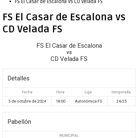
FS El Casar de Escalona vs CD Velada FS
FS El Casar de Escalona vs
CD Velada FS
FS El Casar de Escalona
vs
CD Velada FS
Detalles
Fecha
Hora
Liga
temporada
5 de octubre de 2024
18:00
Autonómica FS
24/25
Pabellón
MUNICIPAL