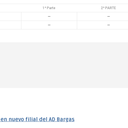
1ª Parte
2ª PARTE
—
—
—
—
n nuevo filial del AD Bargas