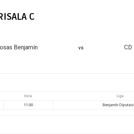
ISALA C
osas Benjamín
CD 
vs
Hora
Liga
11:00
Benjamín Diputac