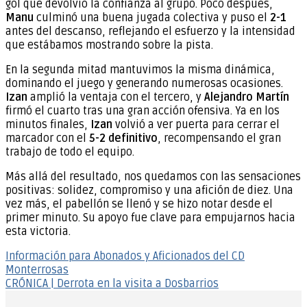
gol que devolvió la confianza al grupo. Poco después,
Manu
culminó una buena jugada colectiva y puso el
2-1
antes del descanso, reflejando el esfuerzo y la intensidad
que estábamos mostrando sobre la pista.
En la segunda mitad mantuvimos la misma dinámica,
dominando el juego y generando numerosas ocasiones.
Izan
amplió la ventaja con el tercero, y
Alejandro Martín
firmó el cuarto tras una gran acción ofensiva. Ya en los
minutos finales,
Izan
volvió a ver puerta para cerrar el
marcador con el
5-2 definitivo
, recompensando el gran
trabajo de todo el equipo.
Más allá del resultado, nos quedamos con las sensaciones
positivas: solidez, compromiso y una afición de diez. Una
vez más, el pabellón se llenó y se hizo notar desde el
primer minuto. Su apoyo fue clave para empujarnos hacia
esta victoria.
Navegación
Información para Abonados y Aficionados del CD
Monterrosas
de
CRÓNICA | Derrota en la visita a Dosbarrios
entradas