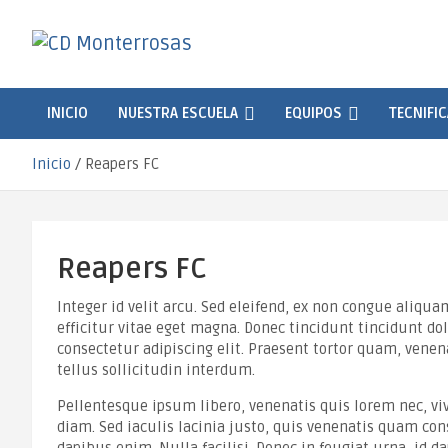
Saltar
al
contenido
CD Monterrosas
Escuela de Fútbol Sala
INICIO
NUESTRA ESCUELA
EQUIPOS
TECNIFI
Inicio
Reapers FC
Reapers FC
Integer id velit arcu. Sed eleifend, ex non congue aliq
efficitur vitae eget magna. Donec tincidunt tincidunt d
consectetur adipiscing elit. Praesent tortor quam, venena
tellus sollicitudin interdum.
Pellentesque ipsum libero, venenatis quis lorem nec, vive
diam. Sed iaculis lacinia justo, quis venenatis quam con