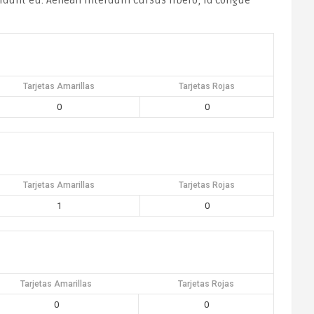
ncidunt eu. Aenean interdum cursus libero, id congue
Tarjetas Amarillas
Tarjetas Rojas
0
0
Tarjetas Amarillas
Tarjetas Rojas
1
0
Tarjetas Amarillas
Tarjetas Rojas
0
0