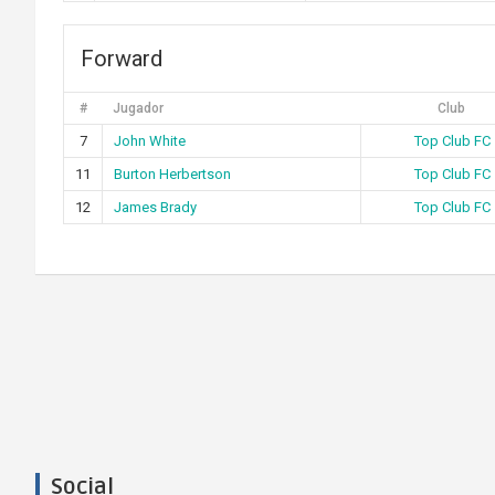
Forward
#
Jugador
Club
7
John White
Top Club FC
11
Burton Herbertson
Top Club FC
12
James Brady
Top Club FC
Social