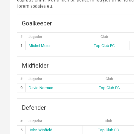
dapibus enim. Nulla facilisi. Donec in feugiat urna, id 
lorem sodales eu.
Goalkeeper
#
Jugador
Club
1
Michel Meier
Top Club FC
Midfielder
#
Jugador
Club
9
David Norman
Top Club FC
Defender
#
Jugador
Club
5
John Winfield
Top Club FC