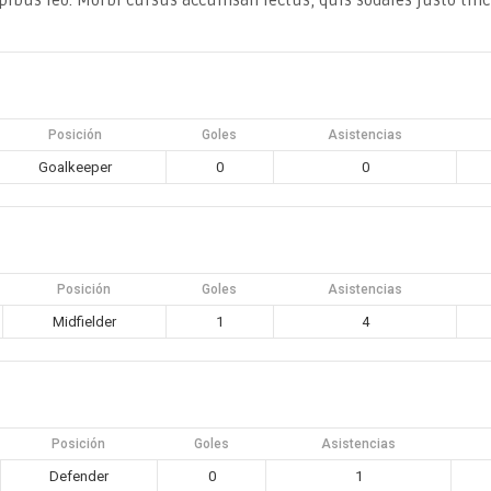
dapibus leo. Morbi cursus accumsan lectus, quis sodales justo ti
Posición
Goles
Asistencias
Goalkeeper
0
0
Posición
Goles
Asistencias
Midfielder
1
4
Posición
Goles
Asistencias
Defender
0
1