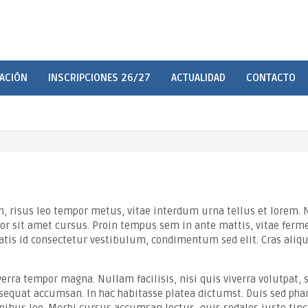
CACIÓN
INSCRIPCIONES 26/27
ACTUALIDAD
CONTACTO
uam, risus leo tempor metus, vitae interdum urna tellus et lorem.
olor sit amet cursus. Proin tempus sem in ante mattis, vitae fe
tis id consectetur vestibulum, condimentum sed elit. Cras aliquam
rra tempor magna. Nullam facilisis, nisi quis viverra volutpat, s
sequat accumsan. In hac habitasse platea dictumst. Duis sed phare