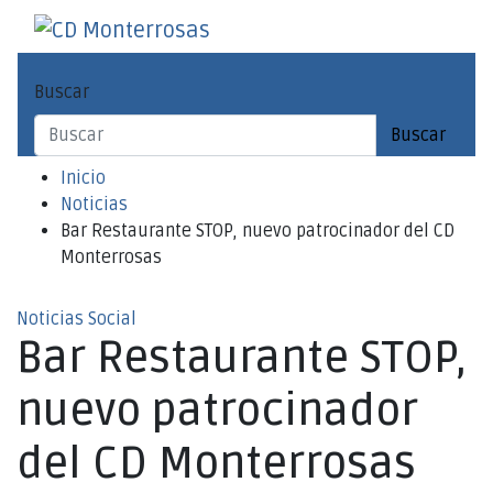
Saltar
al
CD Monterrosas
Escuela de Fútbol Sala
contenido
Buscar
Buscar
Inicio
Noticias
Bar Restaurante STOP, nuevo patrocinador del CD
Monterrosas
Noticias
Social
Bar Restaurante STOP,
nuevo patrocinador
del CD Monterrosas