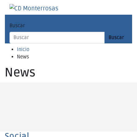
Saltar
al
CD Monterrosas
Escuela de Fútbol Sala
contenido
Buscar
Buscar
Inicio
News
News
Social