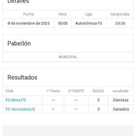
Detalles
Fecha
Hora
Liga
temporada
8 de noviembre de 2025
00:00
Autonómica FS
25-26
Pabellón
MUNICIPAL
Resultados
Club
1ª Parte
2ª PARTE
GOLES
resultado
FS Mora FS
—
—
3
Derrotas
FS Vivocuenca B
—
—
5
Ganados